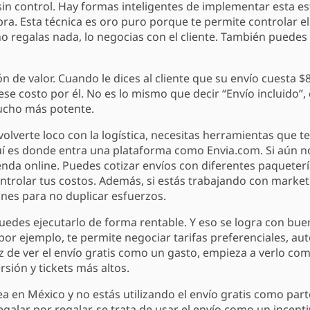
 sin control. Hay formas inteligentes de implementar esta e
a. Esta técnica es oro puro porque te permite controlar el 
o regalas nada, lo negocias con el cliente. También puedes
 de valor. Cuando le dices al cliente que su envío cuesta $8
e costo por él. No es lo mismo que decir “Envío incluido”
mucho más potente.
volverte loco con la logística, necesitas herramientas que 
quí es donde entra una plataforma como Envia.com. Si aún n
tienda online. Puedes cotizar envíos con diferentes paquete
controlar tus costos. Además, si estás trabajando con ma
ones para no duplicar esfuerzos.
 puedes ejecutarlo de forma rentable. Y eso se logra con bu
 por ejemplo, te permite negociar tarifas preferenciales, 
ez de ver el envío gratis como un gasto, empieza a verlo co
rsión y tickets más altos.
a en México y no estás utilizando el envío gratis como part
regalar por regalar, se trata de usar el envío como un incen