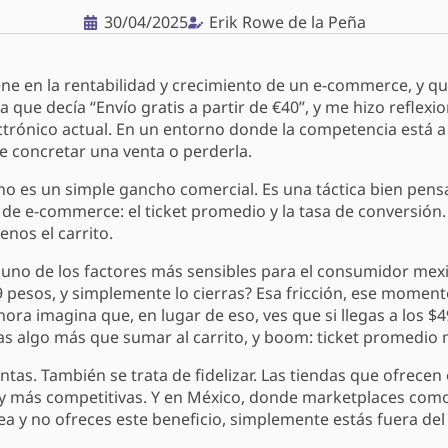
30/04/2025
Erik Rowe de la Peña
ne en la rentabilidad y crecimiento de un e-commerce, y qu
a que decía “Envío gratis a partir de €40”, y me hizo reflexi
ctrónico actual. En un entorno donde la competencia está a u
re concretar una venta o perderla.
 no es un simple gancho comercial. Es una táctica bien pen
 de e-commerce: el ticket promedio y la tasa de conversión.
nos el carrito.
 uno de los factores más sensibles para el consumidor mex
$89 pesos, y simplemente lo cierras? Esa fricción, ese momen
ora imagina que, en lugar de eso, ves que si llegas a los $4
s algo más que sumar al carrito, y boom: ticket promedio m
ntas. También se trata de fidelizar. Las tiendas que ofrecen 
y más competitivas. Y en México, donde marketplaces como
nea y no ofreces este beneficio, simplemente estás fuera del