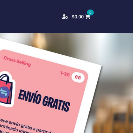
0
$
0.00